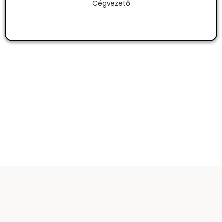
Cégvezető
GY.I.K.