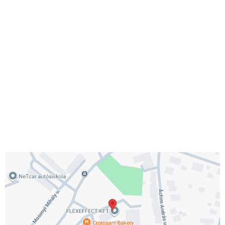
kapcsolatba!
Telefonszám:
Email cím: