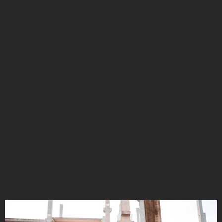
Már több mint
20 éve
a
szakma élvonalában
FlexEffect
csapata