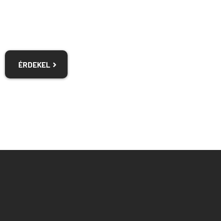
Emberközpontúság
ÉRDEKEL
MIÉRT PONT A
FLEXEFFECT?