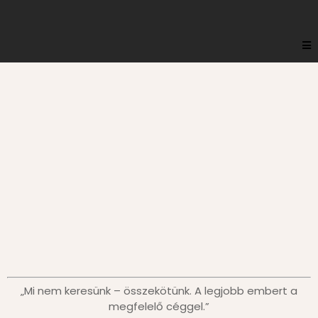
Gyors | Gördülékeny | Eredményes
Munkaerő közvetítés
új szinten
Ez a
FlexEffect
„Mi nem keresünk – összekötünk. A legjobb embert a
megfelelő céggel.”