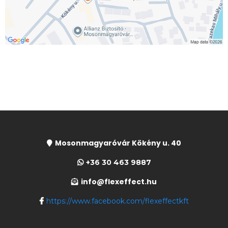
Mosonmagyaróvár Kökény u. 40
+36 30 463 9887
info@flexeffect.hu
https://www.facebook.com/flexeffectkft